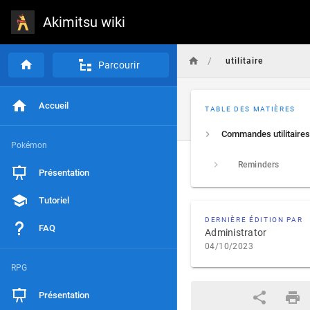
Akimitsu wiki
/
utilitaire
Parcourir
Accueil
TABLE DES MATIÈRES
Commandes utilitaires
Pokémon
Reminders
Présentation
Tutoriel
DERNIÈRE ÉDITION PAR
FAQ
Administrator
04/10/2023
RPG
Présentation